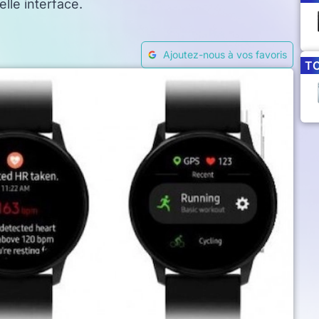
lle interface.
Ajoutez-nous à vos favoris
T