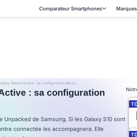
Comparateur Smartphones
Marques
Samsung Galaxy Watch Active : sa configuration dévoilée
Notr
tive : sa configuration
T
ce Unpacked de Samsung. Si les Galaxy S10 sont
montre connectée les accompagnera. Elle
T