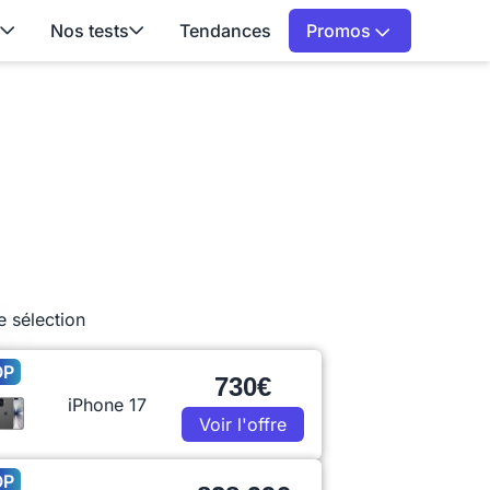
Nos tests
Tendances
Promos
e sélection
OP
730€
iPhone 17
Voir l'offre
OP