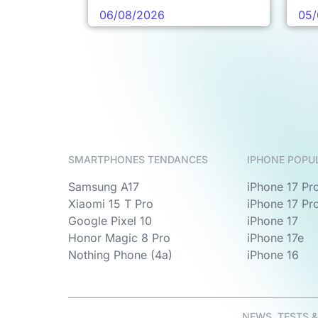
prochaine vague
06/08/2026
05/
SMARTPHONES TENDANCES
IPHONE POPU
Samsung A17
iPhone 17 Pr
Xiaomi 15 T Pro
iPhone 17 Pr
Google Pixel 10
iPhone 17
Honor Magic 8 Pro
iPhone 17e
Nothing Phone (4a)
iPhone 16
NEWS, TESTS 