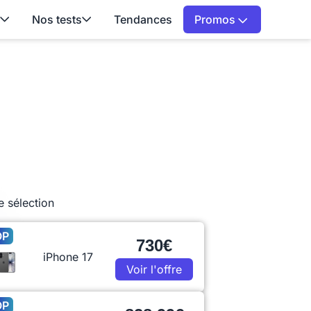
Nos tests
Tendances
Promos
e sélection
OP
730€
iPhone 17
Voir l'offre
OP