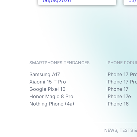
06/08/2026
05/
SMARTPHONES TENDANCES
IPHONE POPU
Samsung A17
iPhone 17 Pr
Xiaomi 15 T Pro
iPhone 17 Pr
Google Pixel 10
iPhone 17
Honor Magic 8 Pro
iPhone 17e
Nothing Phone (4a)
iPhone 16
NEWS, TESTS 