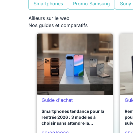
Smartphones
Promo Samsung
Sony
Ailleurs sur le web
Nos guides et comparatifs
Guide d'achat
Gui
Smartphones tendance pour la
Ren
rentrée 2026 : 3 modèles à
pour
choisir sans attendre la
sui
prochaine vague