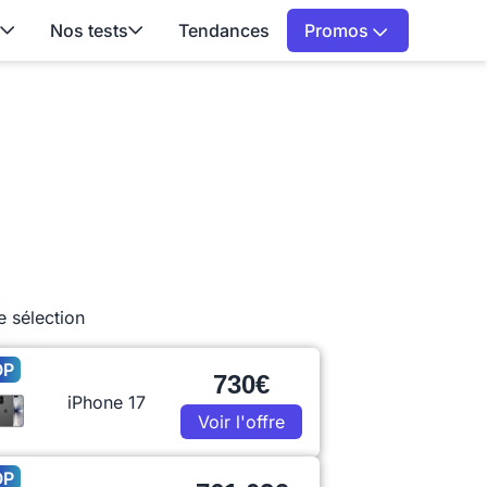
Nos tests
Tendances
Promos
e sélection
OP
730€
iPhone 17
Voir l'offre
OP