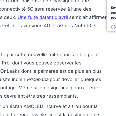
deux déclinaisons : une classique et une
Sm
 connectivité 5G sera réservée à l’une des
co
es deux.
Une fuite datant d'avril
semblait affirmer
Pix
eut-être les versions 4G et 5G des Note 10 et
05
te par cette nouvelle fuite pour faire le point
10 Pro, dont vous pouvez observer les
é OnLeaks dont le palmarès est de plus en plus
u site indien
Pricebaba
pour dévoiler quelques
ontage. Même si le design final pourrait être
s devraient être très ressemblants.
r un écran AMOLED incurvé et à trou pour la
différence, visible ici, est la position de ce