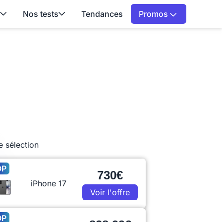
Nos tests
Tendances
Promos
e sélection
OP
730€
iPhone 17
Voir l'offre
OP