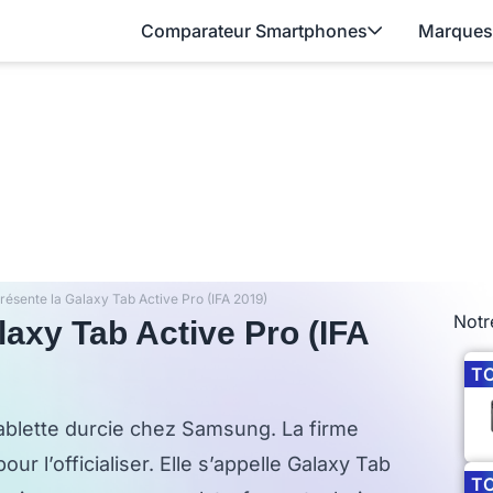
Comparateur Smartphones
Marques
ésente la Galaxy Tab Active Pro (IFA 2019)
Notr
axy Tab Active Pro (IFA
T
tablette durcie chez Samsung. La firme
r l’officialiser. Elle s’appelle Galaxy Tab
T