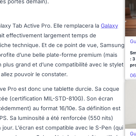
 ses portes demain).
alaxy Tab Active Pro. Elle remplacera la
Galaxy
était effectivement largement temps de
Gu
a fiche technique. Et de ce point de vue, Samsung
Sm
 profite d’une belle plate-forme premium (mais
: 3
plus grand et d’une compatibilité avec le stylet
pr
llez pouvoir le constater.
06
ive Pro est donc une tablette durcie. Sa coque
rcée (certification MIL-STD-810G). Son écran
demment) au format 16/10e. Sa définition est
IPS. Sa luminosité a été renforcée (550 nits)
n jour. L’écran est compatible avec le S-Pen (qui
Gu