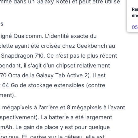
me dans un Galaxy Note) et peut être utilisé
Re
en
es
05
 signé Qualcomm. L’identité exacte du
tablette ayant été croisée chez Geekbench au
un Snapdragon 710. Ce n’est pas le plus récent
ant, il s’agit d’un chipset relativement
0 Octa de la Galaxy Tab Active 2). Il est
64 Go de stockage extensibles (contre
ment).
 mégapixels à l’arrière et 8 mégapixels à l’avant
spectivement). La batterie a été largement
mAh. Le gain de place y est pour quelque
ique. Et, cerise sur le gâteau, elle est