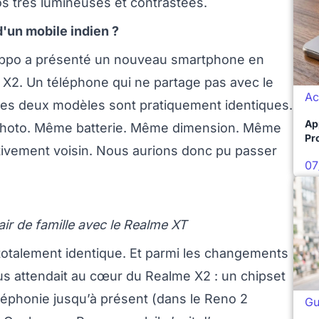
s très lumineuses et contrastées.
'un mobile indien ?
’Oppo a présenté un nouveau smartphone en
X2. Un téléphone qui ne partage pas avec le
Ac
Les deux modèles sont pratiquement identiques.
Ap
hoto. Même batterie. Même dimension. Même
Pro
tivement voisin. Nous aurions donc pu passer
07
r de famille avec le Realme XT
 totalement identique. Et parmi les changements
us attendait au cœur du Realme X2 : un chipset
éléphonie jusqu’à présent (dans le Reno 2
Gu