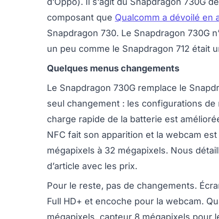
d’Oppo). Il s’agit du Snapdragon 730G de 
composant que
Qualcomm a dévoilé en av
Snapdragon 730. Le Snapdragon 730G n’
un peu comme le Snapdragon 712 était un
Quelques menus changements
Le Snapdragon 730G remplace le Snapdra
seul changement : les configurations de
charge rapide de la batterie est amélior
NFC fait son apparition et la webcam est 
mégapixels à 32 mégapixels. Nous détaill
d’article avec les prix.
Pour le reste, pas de changements. Écr
Full HD+ et encoche pour la webcam. Qua
mégapixels, capteur 8 mégapixels pour l