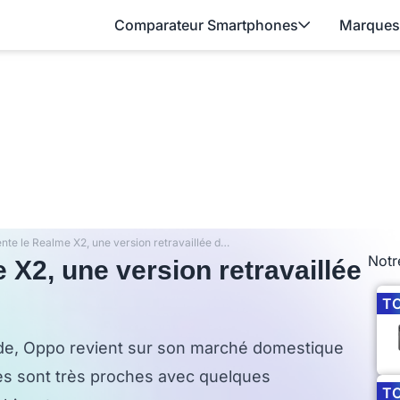
Comparateur Smartphones
Marques
Oppo présente le Realme X2, une version retravaillée du Realme XT
Notr
X2, une version retravaillée
T
nde, Oppo revient sur son marché domestique
s sont très proches avec quelques
T