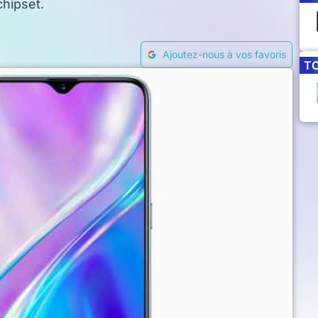
hipset.
Ajoutez-nous à vos favoris
T