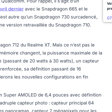
Qualcomm. Pour rappel, il s’agit d’un
Vo
ril dernier
avec le Snapdragon 665 et le
pr
est autre qu’un Snapdragon 730 surcadencé,
07
e version retravaillée du Snapdragon 710.
gon 712 du Realme XT. Mais ce n’est pas le
 mémoire changent, la puissance maximale de la
ée (passant de 20 watts à 30 watts), un capteur
renforcée, sa définition passant de 16
erons les nouvelles configurations en fin
an Super AMOLED de 6,4 pouces avec définition
druple capteur photo : capteur principal 64
es panoramas, capteur 2 mégapixels pour les