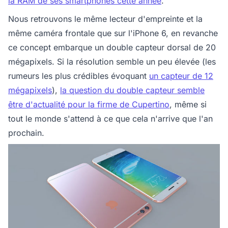
la RAM de ses smartphones cette année
.
Nous retrouvons le même lecteur d'empreinte et la
même caméra frontale que sur l'iPhone 6, en revanche
ce concept embarque un double capteur dorsal de 20
mégapixels. Si la résolution semble un peu élevée (les
rumeurs les plus crédibles évoquant
un capteur de 12
mégapixels
),
la question du double capteur semble
être d'actualité pour la firme de Cupertino
, même si
tout le monde s'attend à ce que cela n'arrive que l'an
prochain.