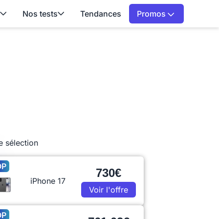
Nos tests
Tendances
Promos
e sélection
OP
730€
iPhone 17
Voir l'offre
OP