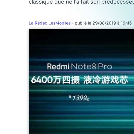
classique que ne l’a fait son prédécesseur
La Rédac LesMobiles
- publié le 29/08/2019 à 16h15