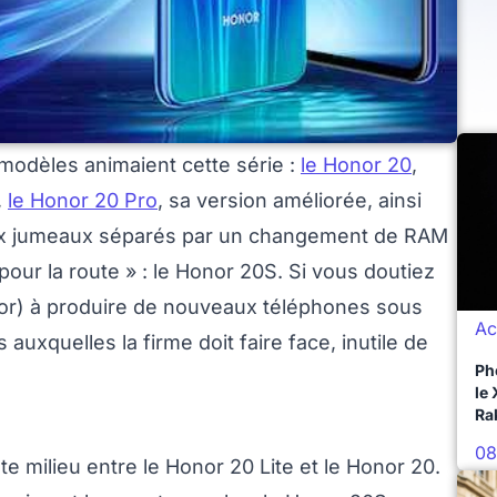
 modèles animaient cette série :
le Honor 20
,
,
le Honor 20 Pro
, sa version améliorée, ainsi
deux jumeaux séparés par un changement de RAM
pour la route » : le Honor 20S. Si vous doutiez
nor) à produire de nouveaux téléphones sous
Ac
auxquelles la firme doit faire face, inutile de
Ph
le
Ra
08
 milieu entre le Honor 20 Lite et le Honor 20.