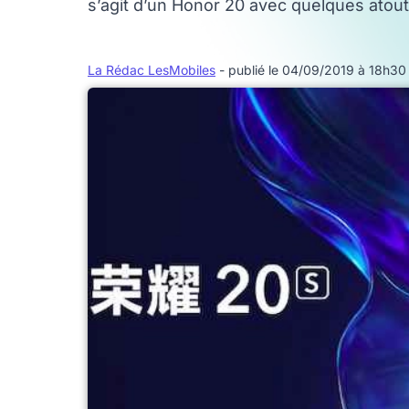
s’agit d’un Honor 20 avec quelques atou
La Rédac LesMobiles
- publié le 04/09/2019 à 18h30