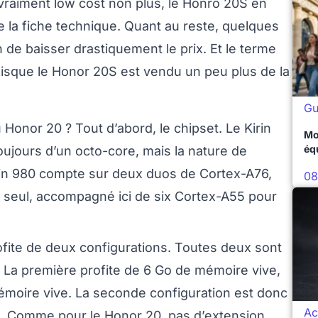
vraiment low cost non plus, le Honro 20S en
e la fiche technique. Quant au reste, quelques
 de baisser drastiquement le prix. Et le terme
uisque le Honor 20S est vendu un peu plus de la
Gu
onor 20 ? Tout d’abord, le chipset. Le Kirin
Mo
éq
 toujours d’un octo-core, mais la nature de
irin 980 compte sur deux duos de Cortex-A76,
08
n seul, accompagné ici de six Cortex-A55 pour
ite de deux configurations. Toutes deux sont
 La première profite de 6 Go de mémoire vive,
émoire vive. La seconde configuration est donc
Ac
). Comme pour le Honor 20, pas d’extension