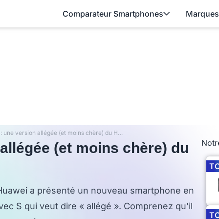
Comparateur Smartphones
Marques
Honor 20S : une version allégée (et moins chère) du Honor 20
Notr
allégée (et moins chère) du
T
 Huawei a présenté un nouveau smartphone en
ec S qui veut dire « allégé ». Comprenez qu’il
T