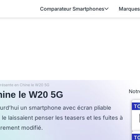
Comparateur Smartphones
Marques
résente en Chine le W20 5G
Notr
ine le W20 5G
T
rd’hui un smartphone avec écran pliable
e laissaient penser les teasers et les fuites à
gèrement modifié.
T