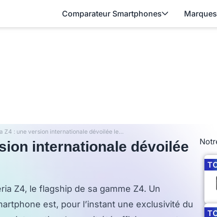
Comparateur Smartphones
Marques
Sony Xperia Z4 : une version internationale dévoilée le mois prochain ?
Notr
sion internationale dévoilée
T
ria Z4, le flagship de sa gamme Z4. Un
rtphone est, pour l’instant une exclusivité du
T