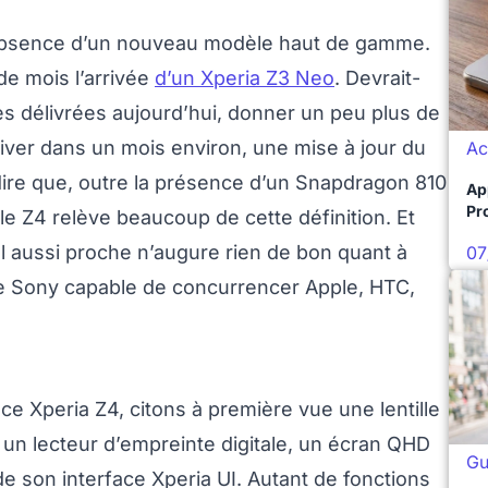
’absence d’un nouveau modèle haut de gamme.
e mois l’arrivée
d’un Xperia Z3 Neo
. Devrait-
lles délivrées aujourd’hui, donner un peu plus de
rriver dans un mois environ, une mise à jour du
Ac
t dire que, outre la présence d’un Snapdragon 810
Ap
Pro
le Z4 relève beaucoup de cette définition. Et
l aussi proche n’augure rien de bon quant à
07
ne Sony capable de concurrencer Apple, HTC,
ce Xperia Z4, citons à première vue une lentille
, un lecteur d’empreinte digitale, un écran QHD
Gu
 son interface Xperia UI. Autant de fonctions