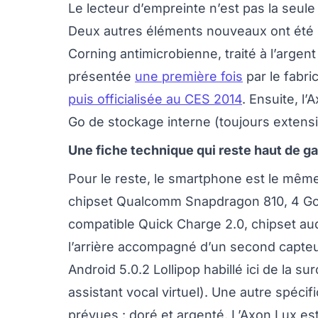
Le lecteur d’empreinte n’est pas la seule 
Deux autres éléments nouveaux ont été i
Corning antimicrobienne, traité à l’argen
présentée
une première fois
par le fabri
puis officialisée au CES 2014
. Ensuite, l
Go de stockage interne (toujours extens
Une fiche technique qui reste haut de 
Pour le reste, le smartphone est le mêm
chipset Qualcomm Snapdragon 810, 4 Go
compatible Quick Charge 2.0, chipset a
l’arrière accompagné d’un second capte
Android 5.0.2 Lollipop habillé ici de la s
assistant vocal virtuel). Une autre spécif
prévues : doré et argenté. L’Axon Lux 