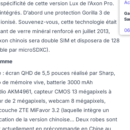
Ac
spécificité de cette version Lux de l’Axon Pro.
ntégrés. D’abord une protection Gorilla 3 de
Ga
Sa
t ionisé. Souvenez-vous, cette technologie était
06
cant de verre minéral renforcé en juillet 2013,
’Axon chinois sera double SIM et disposera de 128
ible par microSDXC).
gamme
e : écran QHD de 5,5 pouces réalisé par Sharp,
 de mémoire vive, batterie 3000 mAh
udio AKM4961, capteur CMOS 13 mégapixels à
ur de 2 mégapixels, webcam 8 mégapixels,
urcouche ZTE MiFavor 3.2 (laquelle intègre un
ication de la version chinoise... Deux robes sont
est actuellement en précommande en Chine au