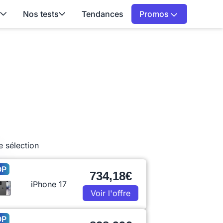
Nos tests
Tendances
Promos
e sélection
OP
734,18€
iPhone 17
Voir l'offre
OP