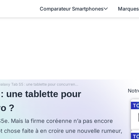
Comparateur Smartphones
Marques
Samsung Galaxy Tab S5 : une tablette pour concurrencer les iPad Pro ?
Notr
 une tablette pour
T
ro ?
5e. Mais la firme coréenne n’a pas encore
ôt chose faite à en croire une nouvelle rumeur,
T