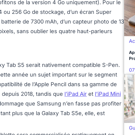
fitons de la version 4 Go uniquement). Pour le
64 ou 256 Go de stockage, d’un écran Super
batterie de 7300 mAh, d’un capteur photo de 13
els, sans oublier les quatre haut-parleurs
Ac
Ap
Pro
axy Tab S5 serait nativement compatible S-Pen.
07
 cette année un sujet important sur le segment
mpatibilité de l’Apple Pencil dans sa gamme de
e depuis 2018, tandis que
l’iPad Air
et
l’iPad Mini
té dommage que Samsung n’en fasse pas profiter
ant plus que la Galaxy Tab S5e, elle, est
Gu
ablette sera commercialisée pratiquement en