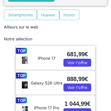
Smartphones
Huawei
Honor
Ailleurs sur le web
Notre sélection
TOP
681,99€
iPhone 17
Voir l'offre
TOP
888,99€
Galaxy S26 Ultra
Voir l'offre
TOP
1 044,99€
iPhone 17 Pro