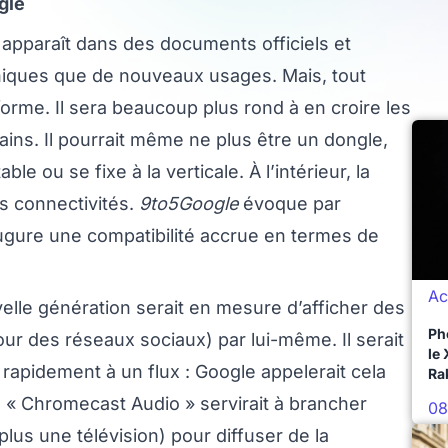
gle
apparaît dans des documents officiels et
chniques que de nouveaux usages. Mais, tout
forme. Il sera beaucoup plus rond à en croire les
ains. Il pourrait même ne plus être un dongle,
e ou se fixe à la verticale. À l’intérieur, la
es connectivités.
9to5Google
évoque par
augure une compatibilité accrue en termes de
Ac
elle génération serait en mesure d’afficher des
Ph
our des réseaux sociaux) par lui-même. Il serait
le
apidement à un flux : Google appelerait cela
Ra
, « Chromecast Audio » servirait à brancher
08
us une télévision) pour diffuser de la