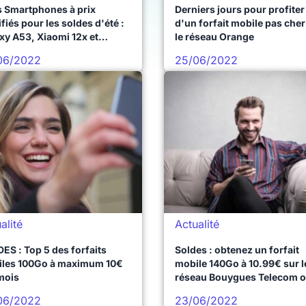
s Smartphones à prix
Derniers jours pour profiter
ifiés pour les soldes d'été :
d'un forfait mobile pas cher
xy A53, Xiaomi 12x et
le réseau Orange
ne 13
06/2022
25/06/2022
alité
Actualité
ES : Top 5 des forfaits
Soldes : obtenez un forfait
les 100Go à maximum 10€
mobile 140Go à 10.99€ sur l
mois
réseau Bouygues Telecom 
SFR !
06/2022
23/06/2022