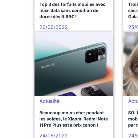
Top 3 des forfaits mobiles avec
Troi
maxi data sans condition de
sacr
durée dès 9.99€ !
Gala
iPho
26/06/2022
25/
Actualité
Actu
Beaucoup moins cher pendant
SOLD
les soldes, le Xiaomi Redmi Note
mobi
11 Pro Plus est à prix canon !
par 
24/06/2022
24/