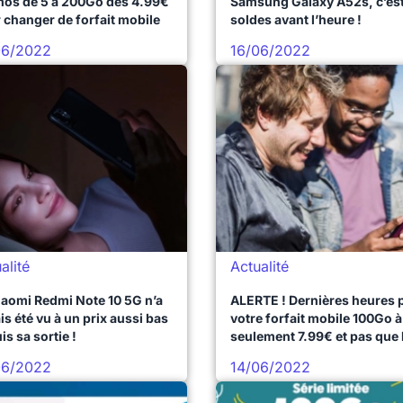
os de 5 à 200Go dès 4.99€
Samsung Galaxy A52s, c’est
 changer de forfait mobile
soldes avant l’heure !
06/2022
16/06/2022
alité
Actualité
iaomi Redmi Note 10 5G n’a
ALERTE ! Dernières heures 
is été vu à un prix aussi bas
votre forfait mobile 100Go à
is sa sortie !
seulement 7.99€ et pas que 
1ère année
06/2022
14/06/2022