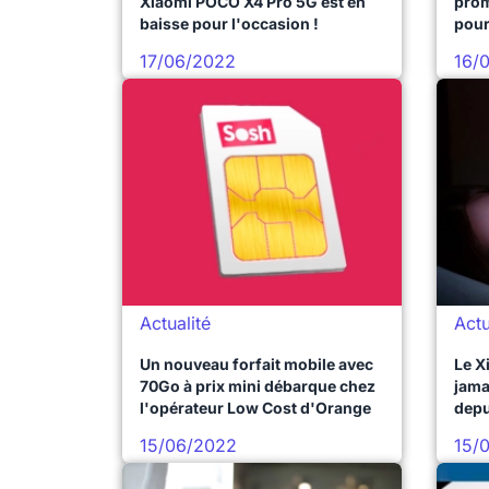
Xiaomi POCO X4 Pro 5G est en
prom
baisse pour l'occasion !
pour
17/06/2022
16/
Actualité
Actu
Un nouveau forfait mobile avec
Le X
70Go à prix mini débarque chez
jama
l'opérateur Low Cost d'Orange
depu
15/06/2022
15/