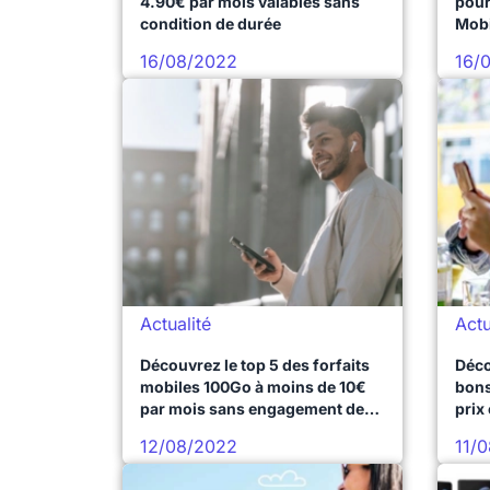
4.90€ par mois valables sans
pour
condition de durée
Mobi
16/08/2022
16/
Actualité
Actu
Découvrez le top 5 des forfaits
Déco
mobiles 100Go à moins de 10€
bons
par mois sans engagement de
prix
durée
12/08/2022
11/