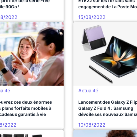
 profiter de la série Free
ETE22 sur les forfaits sans
le 90Go !
engagement de La Poste Mo
!
08/2022
15/08/2022
alité
Actualité
uvrez ces deux énormes
Lancement des Galaxy Z Flip
 plans forfaits mobiles à
Galaxy Z Fold 4 : Samsung
 cadeaux garantis à vie
dévoile ses nouveaux Sam
pliants
08/2022
10/08/2022