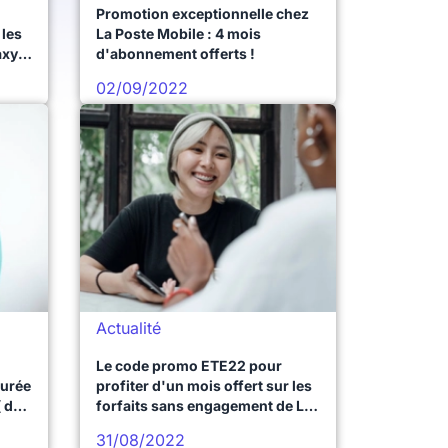
Promotion exceptionnelle chez
 les
La Poste Mobile : 4 mois
axy
d'abonnement offerts !
S20
02/09/2022
Actualité
Le code promo ETE22 pour
durée
profiter d'un mois offert sur les
( de
forfaits sans engagement de La
Poste Mobile expire ce soir
31/08/2022
minuit