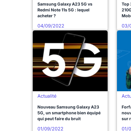
Samsung Galaxy A23 5G vs
Top 
Redmi Note 11s 5G : lequel
210G
acheter ?
Mobi
Cori
04/09/2022
03/
Actualité
Actu
Nouveau Samsung Galaxy A23
Forf
5G, un smartphone bien équipé
nouv
qui peut faire du bruit
sur 
arriv
01/09/2022
01/