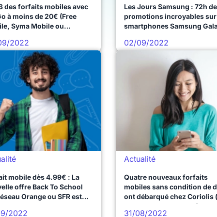
3 des forfaits mobiles avec
Les Jours Samsung : 72h de
o à moins de 20€ (Free
promotions incroyables sur
le, Syma Mobile ou
smartphones Samsung Gal
olis)
A53, Galaxy A52s, Galaxy 
09/2022
02/09/2022
FE et Galaxy M13
alité
Actualité
ait mobile dès 4.99€ : La
Quatre nouveaux forfaits
elle offre Back To School
mobiles sans condition de 
réseau Orange ou SFR est
ont débarqué chez Coriolis 
ée !
40 à 210Go dès 5.99€)
09/2022
31/08/2022