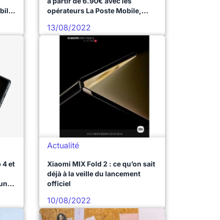
à partir de 6.90€ avec les
bile
opérateurs La Poste Mobile,
Syma Mobile, Cdiscount Mobile
13/08/2022
et Coriolis
Actualité
 4 et
Xiaomi MIX Fold 2 : ce qu’on sait
déjà à la veille du lancement
sung
officiel
10/08/2022