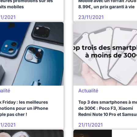
leures promotions sur les
Mobile avec un forfait 70Go
aits mobiles
8.99€, un prix garanti à vie
11/2021
23/11/2021
alité
Actualité
k Friday : les meilleures
Top 3 des smartphones à m
otions pour un iPhone
de 300€ : Poco F3, Xiaomi
ple pas cher !
Redmi Note 10 Pro et Sams
Galaxy A51
11/2021
21/11/2021