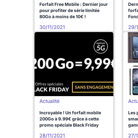
Forfait Free Mobile : Dernier jour
Dern
pour profiter de série limitée
forf
80Go à moins de 10€ !
Fonc
30/11/2021
29/
Actualité
Actu
Incroyable ! Un forfait mobile
Les 
200Go à 9.99€ grâce à cette
smar
promo spéciale Black Friday
gamm
dévo
28/11/2021
27/