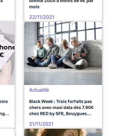
 à
illimité 20Go à moins de 4€ par
mois
22/11/2021
Actualité
oins
Black Week : Trois forfaits pas
chers avec maxi data dès 7.90€
ung
chez RED by SFR, Bouygues
Telecom et NRJ Mobile
21/11/2021