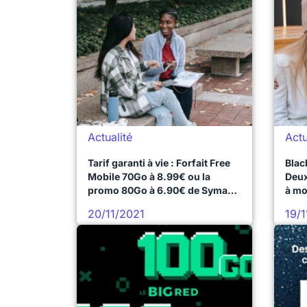
Actualité
Actu
Tarif garanti à vie : Forfait Free
Blac
Mobile 70Go à 8.99€ ou la
Deux
promo 80Go à 6.90€ de Syma
à mo
Mobile
20/11/2021
19/1