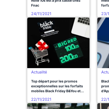
Note 10s est à prix cassé chez
meil
Fnac
forf
24/11/2021
23/
Actualité
Actu
Top départ pour les promos
Blac
exceptionnelles sur les forfaits
prom
mobiles Black Friday B&You et
d’Ap
RED by SFR
22/11/2021
22/