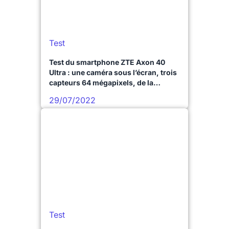
Test
Test du smartphone ZTE Axon 40
Ultra : une caméra sous l’écran, trois
capteurs 64 mégapixels, de la
puissance, un design réussi, mais
29/07/2022
quelques compromis
Test