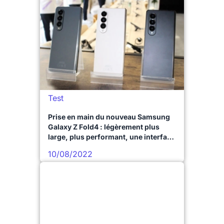
Test
Prise en main du nouveau Samsung
Galaxy Z Fold4 : légèrement plus
large, plus performant, une interface
optimisée et la configuration photo
10/08/2022
du Galaxy S22