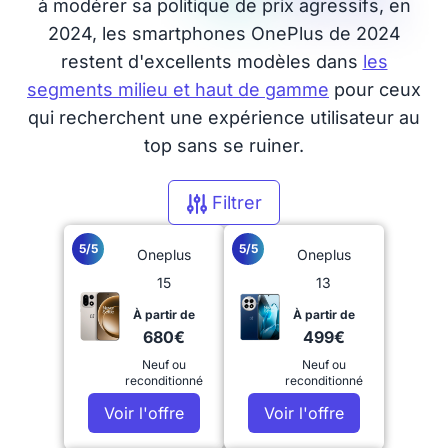
à modérer sa politique de prix agressifs, en
2024, les smartphones OnePlus de 2024
restent d'excellents modèles dans
les
segments milieu et haut de gamme
pour ceux
qui recherchent une expérience utilisateur au
top sans se ruiner.
Filtrer
5/5
5/5
Oneplus
Oneplus
15
13
À partir de
À partir de
680€
499€
Neuf ou
Neuf ou
reconditionné
reconditionné
Voir l'offre
Voir l'offre